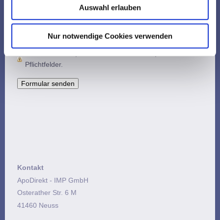
Kontaktaufnahme. Mir ist bekannt,
Auswahl erlauben
dass ich meine Einwilligung
jederzeit widerrufen kann.
Nur notwendige Cookies verwenden
Hinweis
: Felder, die mit
*
bezeichnet sind, sind
Pflichtfelder.
Kontakt
ApoDirekt - IMP GmbH
Osterather Str. 6 M
41460 Neuss