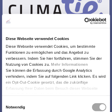
Diese Webseite verwendet Cookies
Diese Webseite verwendet Cookies, um bestimmte
Funktionen zu ermöglichen und das Angebot zu
verbessern. Indem Sie hier fortfahren, stimmen Sie der
Nutzung von Cookies zu.
Mehr Informationen
Sie können die Erfassung durch Google Analytics
verhindern, indem Sie auf folgenden Link klicken. Es wird
Hier geht's zum Download der CLIMAtie-Bilder
ein Opt-Out-Cookie gesetzt, das die zukünftige
Erfassung Ihrer Daten beim Besuch dieser Webseite
verhindert:
Google Analytics deaktivieren
Einwilligungsauswahl
Download CLIMAtie-Produkttexte
Notwendig