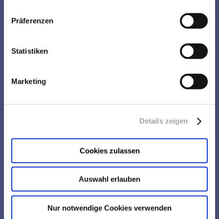
Präferenzen
Statistiken
Kontakt
Marketing
ApoDirekt - IMP GmbH
Osterather Str. 6 M
41460 Neuss
Details zeigen
Tel.: +49 (0)2131 4024310
Fax: +49 (0)2131 4024311
Cookies zulassen
Email:
info@imp-group.de
Oder nutzen Sie unser
Kontaktformular
Auswahl erlauben
Nur notwendige Cookies verwenden